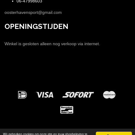
06-47998603
oosterhavensport@gmail.com
OPENINGSTIJDEN
Winkel is gesloten alleen nog verkoop via internet.
Wij gebruiken cookies om onze site en jouw shopbeleving te
© 2026 - Oosterhavensport Webshop.