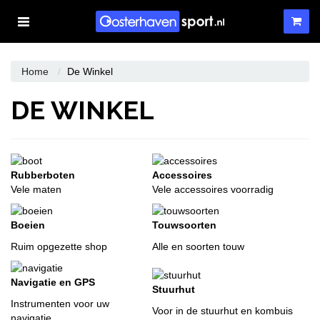
Toggle
navigation
WINKELWAGEN
Home
De Winkel
DE WINKEL
UW WINKELWAGEN IS LEEG.
VUL HEM MET PRODUCTEN.
Rubberboten
Accessoires
Vele maten
Vele accessoires voorradig
Boeien
Touwsoorten
Ruim opgezette shop
Alle en soorten touw
Navigatie en GPS
Stuurhut
Instrumenten voor uw
Voor in de stuurhut en kombuis
navigatie