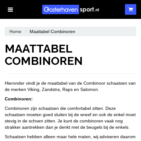
Toggle
navigation
WINKELWAGEN
Home
Maattabel Combinoren
MAATTABEL
UW WINKELWAGEN IS LEEG.
COMBINOREN
VUL HEM MET PRODUCTEN.
Hieronder vindt je de maattabel van de Combinoor schaatsen van
de merken Viking, Zandstra, Raps en Salomon.
Combinoren:
Combinoren zijn schaatsen die comfortabel zitten. Deze
schaatsen moeten goed sluiten bij de wreef en ook de enkel moet
stevig in de schoen zitten. Je kunt de combinoren vaak nog
strakker aantrekken dan je denkt met de beugels bij de enkels.
Schaatsen hebben alleen maar hele maten, wij adviseren daarom