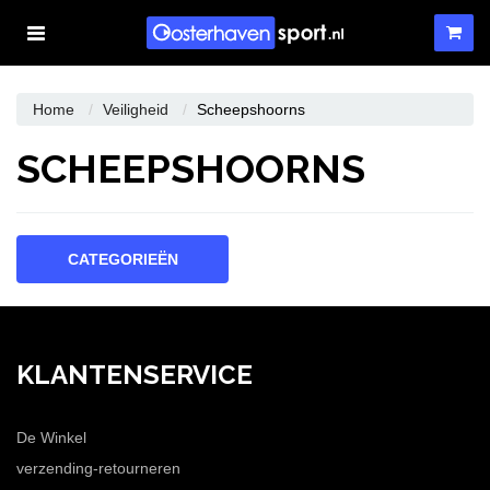
Toggle
navigation
WINKELWAGEN
Home
Veiligheid
Scheepshoorns
SCHEEPSHOORNS
UW WINKELWAGEN IS LEEG.
VUL HEM MET PRODUCTEN.
CATEGORIEËN
KLANTENSERVICE
De Winkel
verzending-retourneren